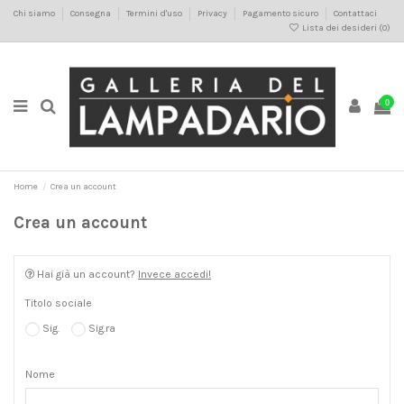
Chi siamo
Consegna
Termini d'uso
Privacy
Pagamento sicuro
Contattaci
Lista dei desideri (
0
)
0
Home
Crea un account
Crea un account
Hai già un account?
Invece accedi!
Titolo sociale
Sig.
Sig.ra
Nome